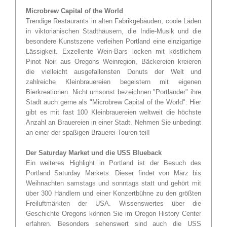
Microbrew Capital of the World
Trendige Restaurants in alten Fabrikgebäuden, coole Läden
in viktorianischen Stadthäusern, die Indie-Musik und die
besondere Kunstszene verleihen Portland eine einzigartige
Lässigkeit. Exzellente Wein-Bars locken mit köstlichem
Pinot Noir aus Oregons Weinregion, Bäckereien kreieren
die vielleicht ausgefallensten Donuts der Welt und
zahlreiche Kleinbrauereien begeistern mit eigenen
Bierkreationen. Nicht umsonst bezeichnen "Portlander" ihre
Stadt auch gerne als "Microbrew Capital of the World": Hier
gibt es mit fast 100 Kleinbrauereien weltweit die höchste
Anzahl an Brauereien in einer Stadt. Nehmen Sie unbedingt
an einer der spaßigen Brauerei-Touren teil!
Der Saturday Market und die USS Blueback
Ein weiteres Highlight in Portland ist der Besuch des
Portland Saturday Markets. Dieser findet von März bis
Weihnachten samstags und sonntags statt und gehört mit
über 300 Händlern und einer Konzertbühne zu den größten
Freiluftmärkten der USA. Wissenswertes über die
Geschichte Oregons können Sie im Oregon History Center
erfahren. Besonders sehenswert sind auch die USS