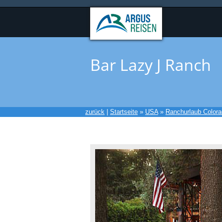
Bar Lazy J Ranch
zurück
|
Startseite
»
USA
»
Ranchurlaub Color