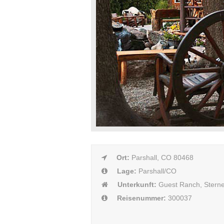
Ort:
Parshall, CO 80468
Lage:
Parshall/CO
Unterkunft:
Guest Ranch, Stern
Reisenummer:
300037