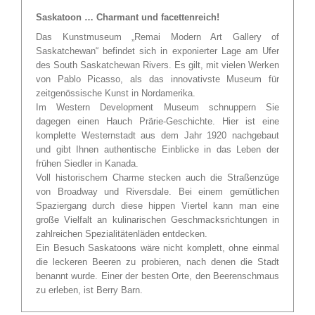
Saskatoon … Charmant und facettenreich!
Das Kunstmuseum „Remai Modern Art Gallery of
Saskatchewan“ befindet sich in exponierter Lage am Ufer
des South Saskatchewan Rivers. Es gilt, mit vielen Werken
von Pablo Picasso, als das innovativste Museum für
zeitgenössische Kunst in Nordamerika.
Im Western Development Museum schnuppern Sie
dagegen einen Hauch Prärie-Geschichte. Hier ist eine
komplette Westernstadt aus dem Jahr 1920 nachgebaut
und gibt Ihnen authentische Einblicke in das Leben der
frühen Siedler in Kanada.
Voll historischem Charme stecken auch die Straßenzüge
von Broadway und Riversdale. Bei einem gemütlichen
Spaziergang durch diese hippen Viertel kann man eine
große Vielfalt an kulinarischen Geschmacksrichtungen in
zahlreichen Spezialitätenläden entdecken.
Ein Besuch Saskatoons wäre nicht komplett, ohne einmal
die leckeren Beeren zu probieren, nach denen die Stadt
benannt wurde. Einer der besten Orte, den Beerenschmaus
zu erleben, ist Berry Barn.