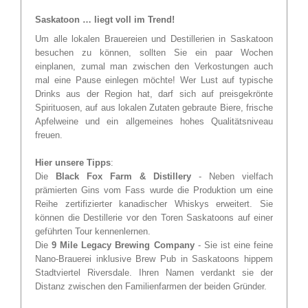
Saskatoon … liegt voll im Trend!
Um alle lokalen Brauereien und Destillerien in Saskatoon
besuchen zu können, sollten Sie ein paar Wochen
einplanen, zumal man zwischen den Verkostungen auch
mal eine Pause einlegen möchte! Wer Lust auf typische
Drinks aus der Region hat, darf sich auf preisgekrönte
Spirituosen, auf aus lokalen Zutaten gebraute Biere, frische
Apfelweine und ein allgemeines hohes Qualitätsniveau
freuen.
Hier unsere Tipps
:
Die
Black Fox Farm & Distillery
- Neben vielfach
prämierten Gins vom Fass wurde die Produktion um eine
Reihe zertifizierter kanadischer Whiskys erweitert. Sie
können die Destillerie vor den Toren Saskatoons auf einer
geführten Tour kennenlernen.
Die
9 Mile Legacy Brewing Company
- Sie ist eine feine
Nano-Brauerei inklusive Brew Pub in Saskatoons hippem
Stadtviertel Riversdale. Ihren Namen verdankt sie der
Distanz zwischen den Familienfarmen der beiden Gründer.