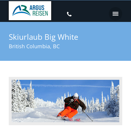
Skiurlaub Big White
British Columbia, BC