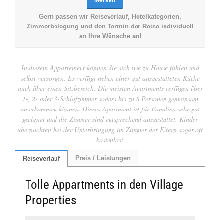
Merken
Gern passen wir Reiseverlauf, Hotelkategorien,
Zimmerbelegung und den Termin der Reise individuell
an Ihre Wünsche an!
In diesem Appartement können Sie sich wie zu Hause fühlen und
selbst versorgen. Es verfügt neben einer gut ausgestatteten Küche
auch über einen Sitzbereich. Die meisten Apartments verfügen über
1-, 2- oder 3-Schlafzimmer sodass bis zu 8 Personen gemeinsam
unterkommen können. Dieses Apartment ist für Familien sehr gut
geeignet und die Zimmer sind entsprechend ausgestattet. Kinder
übernachten bei der Unterbringung im Zimmer der Eltern sogar oft
kostenlos!
Preis / Leistungen
Reiseverlauf
Tolle Appartments in den Village
Properties