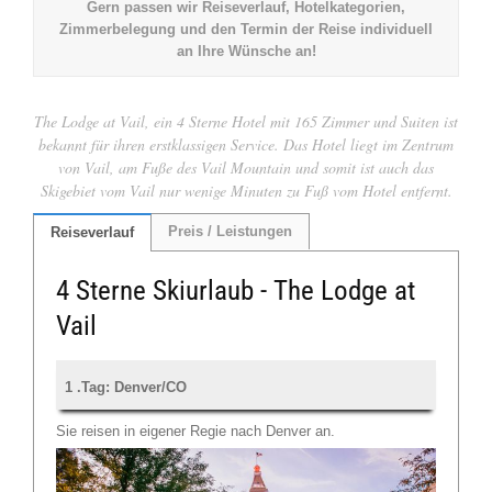
Gern passen wir Reiseverlauf, Hotelkategorien,
Zimmerbelegung und den Termin der Reise individuell
an Ihre Wünsche an!
The Lodge at Vail, ein 4 Sterne Hotel mit 165 Zimmer und Suiten ist
bekannt für ihren erstklassigen Service. Das Hotel liegt im Zentrum
von Vail, am Fuße des Vail Mountain und somit ist auch das
Skigebiet vom Vail nur wenige Minuten zu Fuß vom Hotel entfernt.
Preis / Leistungen
Reiseverlauf
4 Sterne Skiurlaub - The Lodge at
Vail
1 .Tag: Denver/CO
Sie reisen in eigener Regie nach Denver an.