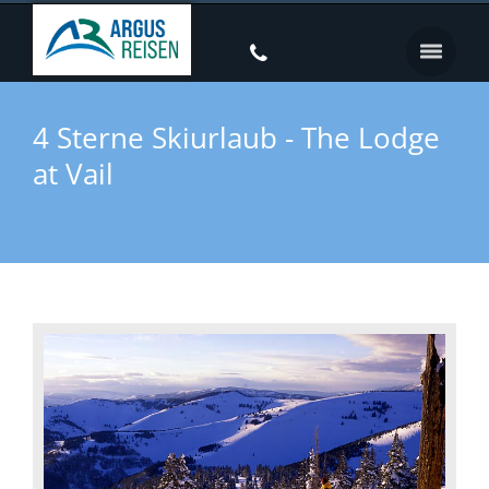
4 Sterne Skiurlaub - The Lodge
at Vail