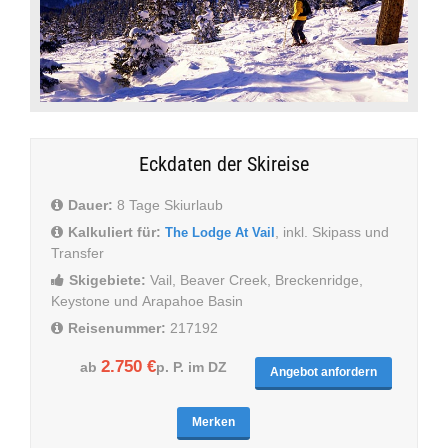
Eckdaten der Skireise
Dauer:
8 Tage Skiurlaub
Kalkuliert für:
, inkl. Skipass und
The Lodge At Vail
Transfer
Skigebiete:
Vail, Beaver Creek, Breckenridge,
Keystone und Arapahoe Basin
Reisenummer:
217192
2.750 €
ab
p. P. im DZ
Angebot anfordern
Merken