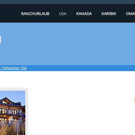
RANCHURLAUB
USA
KANADA
KARIBIK
OMA
l
 Sebastian Vail