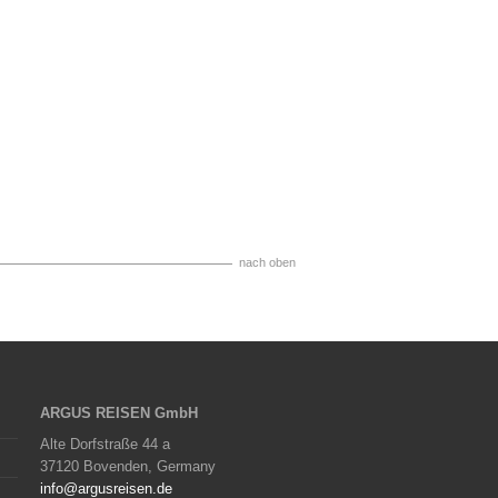
nach oben
ARGUS REISEN GmbH
Alte Dorfstraße 44 a
37120 Bovenden, Germany
info@argusreisen.de