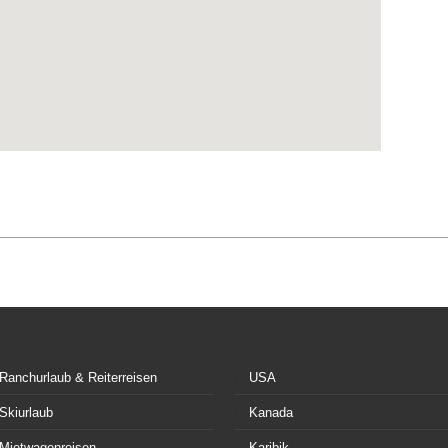
Ranchurlaub & Reiterreisen
USA
Skiurlaub
Kanada
Mietwagenreisen
Karibik