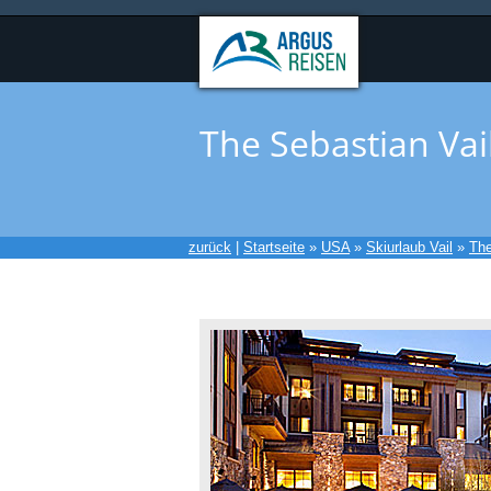
The Sebastian Vai
zurück
|
Startseite
»
USA
»
Skiurlaub Vail
»
The