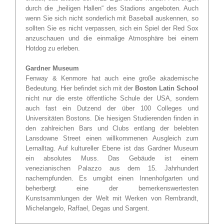
durch die „heiligen Hallen“ des Stadions angeboten. Auch
wenn Sie sich nicht sonderlich mit Baseball auskennen, so
sollten Sie es nicht verpassen, sich ein Spiel der Red Sox
anzuschauen und die einmalige Atmosphäre bei einem
Hotdog zu erleben.
Gardner Museum
Fenway & Kenmore hat auch eine große akademische
Bedeutung. Hier befindet sich mit der
Boston Latin School
nicht nur die erste öffentliche Schule der USA, sondern
auch fast ein Dutzend der über 100 Colleges und
Universitäten Bostons. Die hiesigen Studierenden finden in
den zahlreichen Bars und Clubs entlang der belebten
Lansdowne Street einen willkommenen Ausgleich zum
Lernalltag. Auf kultureller Ebene ist das Gardner Museum
ein absolutes Muss. Das Gebäude ist einem
venezianischen Palazzo aus dem 15. Jahrhundert
nachempfunden. Es umgibt einen Innenhofgarten und
beherbergt eine der bemerkenswertesten
Kunstsammlungen der Welt mit Werken von Rembrandt,
Michelangelo, Raffael, Degas und Sargent.