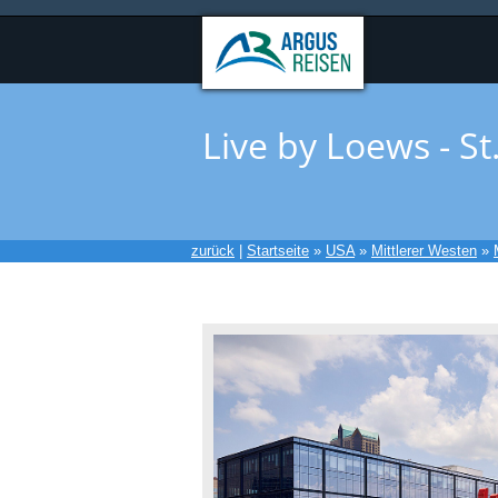
Live by Loews - St
zurück
|
Startseite
»
USA
»
Mittlerer Westen
»