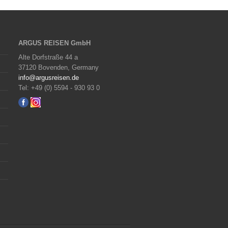
ARGUS REISEN GmbH
Alte Dorfstraße 44 a
37120 Bovenden, Germany
info@argusreisen.de
Tel: +49 (0) 5594 - 930 93 0