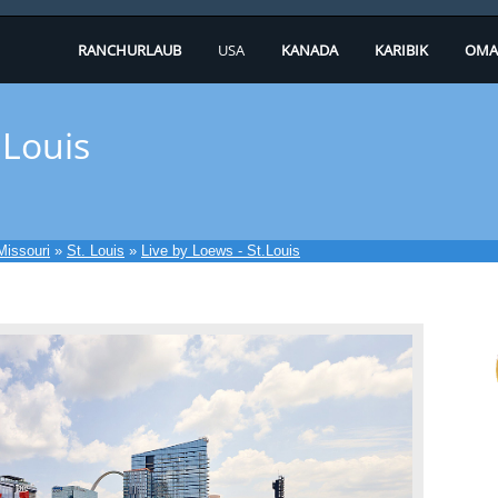
RANCHURLAUB
USA
KANADA
KARIBIK
OMA
.Louis
Missouri
»
St. Louis
»
Live by Loews - St.Louis