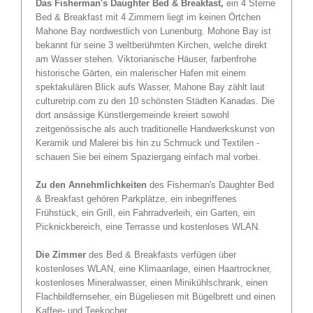
Das Fisherman's Daughter Bed & Breakfast,
ein 4 Sterne
Bed & Breakfast mit 4 Zimmern liegt im keinen Örtchen
Mahone Bay nordwestlich von Lunenburg. Mohone Bay ist
bekannt für seine 3 weltberühmten Kirchen, welche direkt
am Wasser stehen. Viktorianische Häuser, farbenfrohe
historische Gärten, ein malerischer Hafen mit einem
spektakulären Blick aufs Wasser, Mahone Bay zählt laut
culturetrip.com zu den 10 schönsten Städten Kanadas. Die
dort ansässige Künstlergemeinde kreiert sowohl
zeitgenössische als auch traditionelle Handwerkskunst von
Keramik und Malerei bis hin zu Schmuck und Textilen -
schauen Sie bei einem Spaziergang einfach mal vorbei.
Zu den Annehmlichkeiten
des Fisherman's Daughter Bed
& Breakfast gehören Parkplätze, ein inbegriffenes
Frühstück, ein Grill, ein Fahrradverleih, ein Garten, ein
Picknickbereich, eine Terrasse und kostenloses WLAN.
Die Zimmer
des Bed & Breakfasts verfügen über
kostenloses WLAN, eine Klimaanlage, einen Haartrockner,
kostenloses Mineralwasser, einen Minikühlschrank, einen
Flachbildfernseher, ein Bügeliesen mit Bügelbrett und einen
Kaffee- und Teekocher.