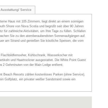
Ausstattung/ Service
terne Haus mit 105 Zimmern, liegt direkt an einem sonnigen
outh Shore von Nova Scotia und begrüßt seit über 90 Jahren
z für zahlreiche Aktivitäten, um Ihre Tage zu füllen. Schlafen
d wachen Sie zu den atemberaubendsten Sonnenaufgängen auf.
uer am Strand und genießen Sie köstliche Speisen, die vom
 Flachbildfernseher, Kühlschrank, Wasserkocher mit
artikeln und Haartrockner ausgestattet. Die White Point Guest
twa 2 Gehminuten von der Main Lodge entfernt.
nt Beach Resorts zählen kostenloses Parken (ohne Service),
n Golfplatz, ein privater weißer Sandstrand sowie ein