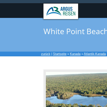
White Point Beac
zurück
|
Startseite
»
Kanada
»
Atlantik-Kanada