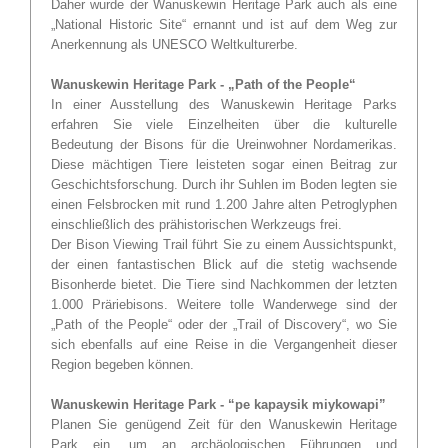
Daher wurde der Wanuskewin Heritage Park auch als eine
„National Historic Site“ ernannt und ist auf dem Weg zur
Anerkennung als UNESCO Weltkulturerbe.
Wanuskewin Heritage Park - „Path of the People“
In einer Ausstellung des Wanuskewin Heritage Parks
erfahren Sie viele Einzelheiten über die kulturelle
Bedeutung der Bisons für die Ureinwohner Nordamerikas.
Diese mächtigen Tiere leisteten sogar einen Beitrag zur
Geschichtsforschung. Durch ihr Suhlen im Boden legten sie
einen Felsbrocken mit rund 1.200 Jahre alten Petroglyphen
einschließlich des prähistorischen Werkzeugs frei.
Der Bison Viewing Trail führt Sie zu einem Aussichtspunkt,
der einen fantastischen Blick auf die stetig wachsende
Bisonherde bietet. Die Tiere sind Nachkommen der letzten
1.000 Präriebisons. Weitere tolle Wanderwege sind der
„Path of the People“ oder der „Trail of Discovery“, wo Sie
sich ebenfalls auf eine Reise in die Vergangenheit dieser
Region begeben können.
Wanuskewin Heritage Park - “pe kapaysik miykowapi”
Planen Sie genügend Zeit für den Wanuskewin Heritage
Park ein, um an archäologischen Führungen und