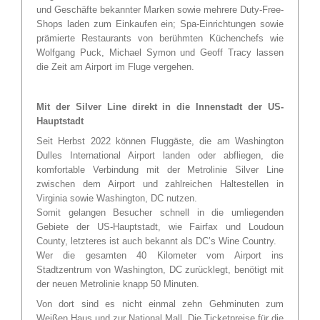
und Geschäfte bekannter Marken sowie mehrere Duty-Free-
Shops laden zum Einkaufen ein; Spa-Einrichtungen sowie
prämierte Restaurants von berühmten Küchenchefs wie
Wolfgang Puck, Michael Symon und Geoff Tracy lassen
die Zeit am Airport im Fluge vergehen.
Mit der Silver Line direkt in die Innenstadt der US-
Hauptstadt
Seit Herbst 2022 können Fluggäste, die am Washington
Dulles International Airport landen oder abfliegen, die
komfortable Verbindung mit der Metrolinie Silver Line
zwischen dem Airport und zahlreichen Haltestellen in
Virginia sowie Washington, DC nutzen.
Somit gelangen Besucher schnell in die umliegenden
Gebiete der US-Hauptstadt, wie Fairfax und Loudoun
County, letzteres ist auch bekannt als DC’s Wine Country.
Wer die gesamten 40 Kilometer vom Airport ins
Stadtzentrum von Washington, DC zurücklegt, benötigt mit
der neuen Metrolinie knapp 50 Minuten.
Von dort sind es nicht einmal zehn Gehminuten zum
Weißen Haus und zur National Mall. Die Ticketpreise für die