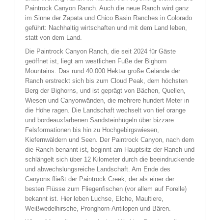
Paintrock Canyon Ranch. Auch die neue Ranch wird ganz
im Sinne der Zapata und Chico Basin Ranches in Colorado
geführt: Nachhaltig wirtschaften und mit dem Land leben,
statt von dem Land.
Die Paintrock Canyon Ranch, die seit 2024 für Gäste
geöffnet ist, liegt am westlichen Fuße der Bighorn
Mountains. Das rund 40.000 Hektar große Gelände der
Ranch erstreckt sich bis zum Cloud Peak, dem höchsten
Berg der Bighorns, und ist geprägt von Bächen, Quellen,
Wiesen und Canyonwänden, die mehrere hundert Meter in
die Höhe ragen. Die Landschaft wechselt von tief orange
und bordeauxfarbenen Sandsteinhügeln über bizzare
Felsformationen bis hin zu Hochgebirgswiesen,
Kiefernwäldern und Seen. Der Paintrock Canyon, nach dem
die Ranch benannt ist, beginnt am Hauptsitz der Ranch und
schlängelt sich über 12 Kilometer durch die beeindruckende
und abwechslungsreiche Landschaft. Am Ende des
Canyons fließt der Paintrock Creek, der als einer der
besten Flüsse zum Fliegenfischen (vor allem auf Forelle)
bekannt ist. Hier leben Luchse, Elche, Maultiere,
Weißwedelhirsche, Pronghorn-Antilopen und Bären.