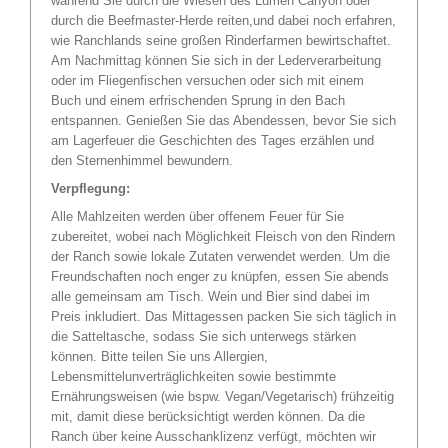
während Sie durch die Wiesen des Lumen Canyon oder
durch die Beefmaster-Herde reiten,und dabei noch erfahren,
wie Ranchlands seine großen Rinderfarmen bewirtschaftet.
Am Nachmittag können Sie sich in der Lederverarbeitung
oder im Fliegenfischen versuchen oder sich mit einem
Buch und einem erfrischenden Sprung in den Bach
entspannen. Genießen Sie das Abendessen, bevor Sie sich
am Lagerfeuer die Geschichten des Tages erzählen und
den Sternenhimmel bewundern.
Verpflegung:
Alle Mahlzeiten werden über offenem Feuer für Sie
zubereitet, wobei nach Möglichkeit Fleisch von den Rindern
der Ranch sowie lokale Zutaten verwendet werden. Um die
Freundschaften noch enger zu knüpfen, essen Sie abends
alle gemeinsam am Tisch. Wein und Bier sind dabei im
Preis inkludiert. Das Mittagessen packen Sie sich täglich in
die Satteltasche, sodass Sie sich unterwegs stärken
können. Bitte teilen Sie uns Allergien,
Lebensmittelunverträglichkeiten sowie bestimmte
Ernährungsweisen (wie bspw. Vegan/Vegetarisch) frühzeitig
mit, damit diese berücksichtigt werden können. Da die
Ranch über keine Ausschanklizenz verfügt, möchten wir