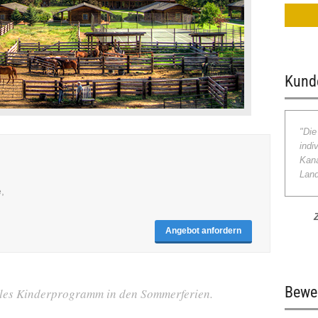
Kund
"Die
indi
Kana
Land
,
Angebot anfordern
Bewe
olles Kinderprogramm in den Sommerferien.