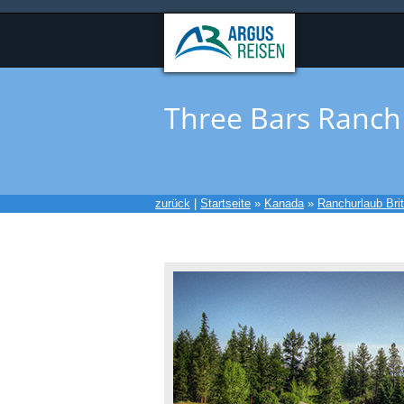
Three Bars Ranch
zurück
|
Startseite
»
Kanada
»
Ranchurlaub Bri