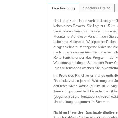
Specials / Preise
Beschreibung
Die Three Bars Ranch verbindet die gemüt
keiten eines Resorts. Sie liegt nur 15 km
vielen klaren Seen und Flüssen, umgeben
Mountains. Auf dieser Ranch finden Sie so
beheiztes Hallenbad, Whirlpool im Freien, 
ausgezeichnete Reitangebot bildet natürl
nachmittags werden Ausritte in die herrli
Reitunterricht runden das Programm ab. Fü
Wanderungen bringen Sie zu den Perry C
Ihres Aufenthaltes wohnen Sie in komfort
Im Preis des Ranchaufenthaltes enthalt
Ranchaktivitäten je nach Witterung und Jah
geführtes River Rafting (nur im Juli & Au
Tennis, Equipment für Fliegenfischen (Die
(Bogenschießen, Tontaubenschießen o.ä.),
Unterhaltungsprogramm im Sommer
Nicht im Preis des Ranchaufenthaltes e
Transfer ab/bis Calgary wird nicht angebo