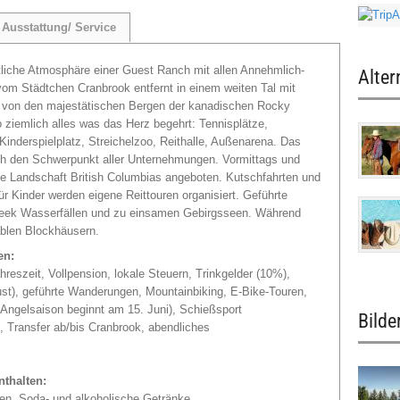
Ausstattung/ Service
liche Atmosphäre einer Guest Ranch mit allen Annehmlich­
Alter
 vom Städtchen Cranbrook entfernt in einem weiten Tal mit
 von den majestätischen Bergen der kanadischen Rocky
 ziemlich alles was das Herz begehrt: Tennisplätze,
Kinderspielplatz, Streichelzoo, Reithalle, Außenarena. Das
ich den Schwerpunkt aller Unternehmungen. Vormittags und
che Landschaft British Columbias angeboten. Kutschfahrten und
r Kinder werden eigene Reittouren organisiert. Geführte
reek Wasserfällen und zu einsamen Gebirgsseen. Während
ablen Blockhäusern.
en:
reszeit, Vollpension, lokale Steuern, Trinkgelder (10%),
gust), geführte Wanderungen, Mountainbiking, E-Bike-Touren,
 Angelsaison beginnt am 15. Juni), Schießsport
Bilde
 Transfer ab/bis Cranbrook, abendliches
nthalten:
ten, Soda- und alkoholische Getränke