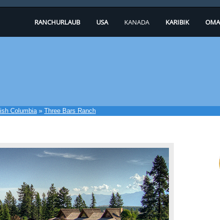
RANCHURLAUB
USA
KANADA
KARIBIK
OMA
tish Columbia
»
Three Bars Ranch