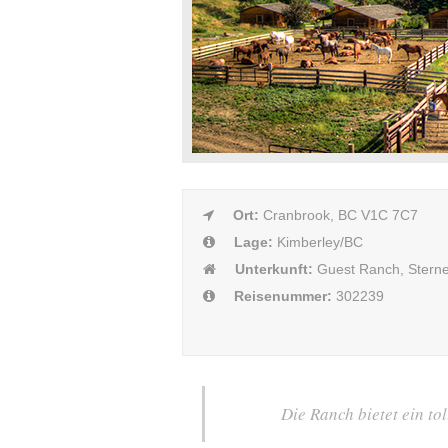
Ort:
Cranbrook, BC V1C 7C7
Lage:
Kimberley/BC
Unterkunft:
Guest Ranch, Sterne
Reisenummer:
302239
Die Ranch bietet ein t