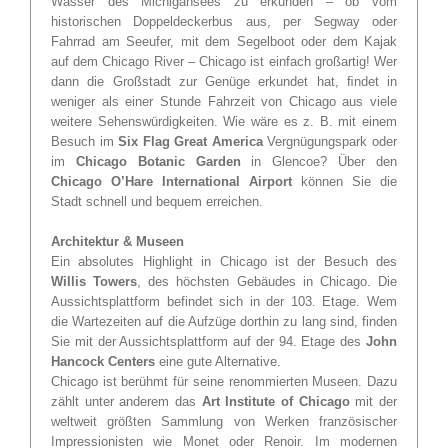
Wasser des Michigansees zu erkunden – ob vom
historischen Doppeldeckerbus aus, per Segway oder
Fahrrad am Seeufer, mit dem Segelboot oder dem Kajak
auf dem Chicago River – Chicago ist einfach großartig! Wer
dann die Großstadt zur Genüge erkundet hat, ﬁndet in
weniger als einer Stunde Fahrzeit von Chicago aus viele
weitere Sehenswürdigkeiten. Wie wäre es z. B. mit einem
Besuch im
Six Flag Great America
Vergnügungspark oder
im
Chicago Botanic Garden
in Glencoe? Über den
Chicago O’Hare International Airport
können Sie die
Stadt schnell und bequem erreichen.
Architektur & Museen
Ein absolutes Highlight in Chicago ist der Besuch des
Willis Towers
, des höchsten Gebäudes in Chicago. Die
Aussichtsplattform befindet sich in der 103. Etage. Wem
die Wartezeiten auf die Aufzüge dorthin zu lang sind, finden
Sie mit der Aussichtsplattform auf der 94. Etage des
John
Hancock Centers
eine gute Alternative.
Chicago ist berühmt für seine renommierten Museen. Dazu
zählt unter anderem das
Art Institute of Chicago
mit der
weltweit größten Sammlung von Werken französischer
Impressionisten wie Monet oder Renoir. Im modernen