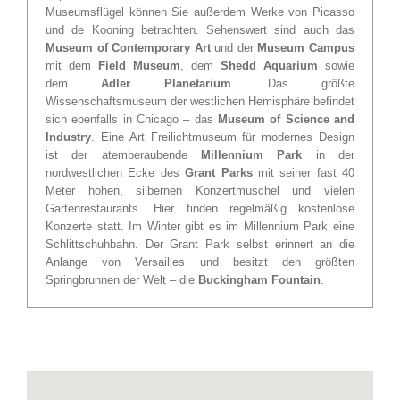
Museumsflügel können Sie außerdem Werke von Picasso
und de Kooning betrachten. Sehenswert sind auch das
Museum of Contemporary Art
und der
Museum Campus
mit dem
Field Museum
, dem
Shedd Aquarium
sowie
dem
Adler Planetarium
. Das größte
Wissenschaftsmuseum der westlichen Hemisphäre befindet
sich ebenfalls in Chicago – das
Museum of Science and
Industry
. Eine Art Freilichtmuseum für modernes Design
ist der atemberaubende
Millennium Park
in der
nordwestlichen Ecke des
Grant Parks
mit seiner fast 40
Meter hohen, silbernen Konzertmuschel und vielen
Gartenrestaurants. Hier finden regelmäßig kostenlose
Konzerte statt. Im Winter gibt es im Millennium Park eine
Schlittschuhbahn. Der Grant Park selbst erinnert an die
Anlange von Versailles und besitzt den größten
Springbrunnen der Welt – die
Buckingham Fountain
.